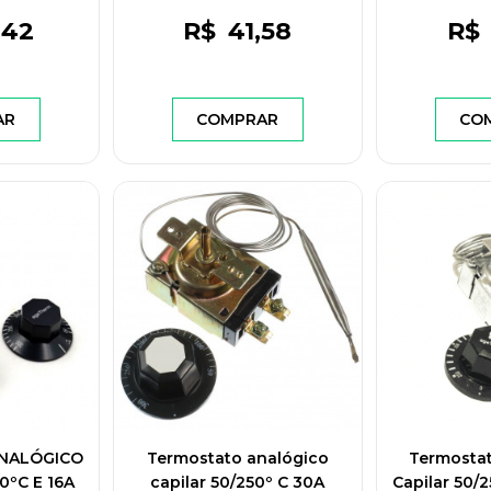
50/60 HZ -
,42
R$
41
,58
R$
- TSV2006
AR
COMPRAR
CO
NALÓGICO
Termostato analógico
Termosta
0ºC E 16A
capilar 50/250º C 30A
Capilar 50/