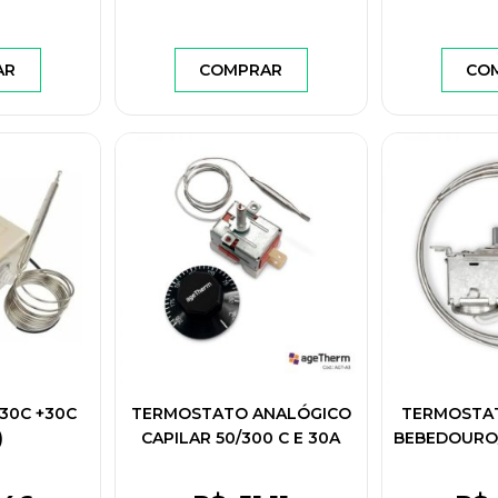
AR
COMPRAR
CO
30C +30C
TERMOSTATO ANALÓGICO
TERMOSTA
)
CAPILAR 50/300 C E 30A
BEBEDOURO
45" - 50/60 