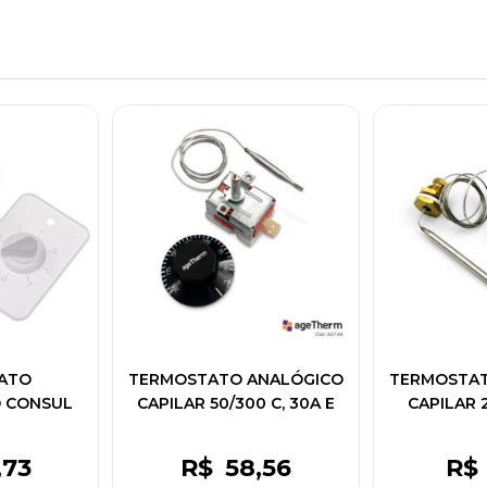
ATO
TERMOSTATO ANALÓGICO
TERMOSTAT
O CONSUL
CAPILAR 50/300 C, 30A E
CAPILAR 
NSTANTE -
ROSCA 3/8" BSP
250V - 6A
,73
R$
58
,56
R$