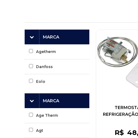
MARCA
Agetherm
Danfoss
Eolo
MARCA
TERMOST
REFRIGERAÇÃ
Age Therm
BIPLEX LIGA CO
50/60 HZ - 125/
Agt
R$
48