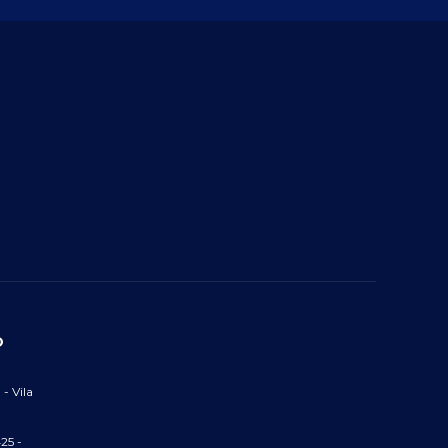
O
 - Vila
25 -