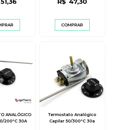
51
,36
R$
47
,30
MPRAR
COMPRAR
O ANALÓGICO
Termostato Analógico
50/200ºC 30A
Capilar 50/300ºC 30a