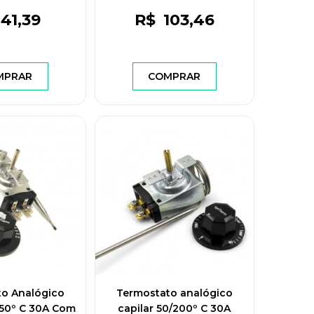
41
,39
R$
103
,46
MPRAR
COMPRAR
to Analógico
Termostato analógico
250º C 30A Com
capilar 50/200º C 30A