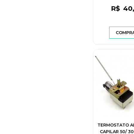
360/450/470L - 
R$
40
125/250V - 6A 
COMPR
TERMOSTATO A
CAPILAR 50/ 30