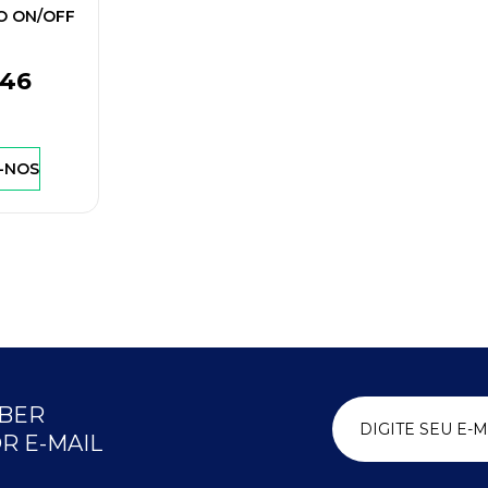
O ON/OFF
F EOLO
,46
-NOS
EBER
R E-MAIL