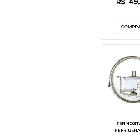
R$
49
COMPR
TERMOST
REFRIGER
BARRA/COM 2 