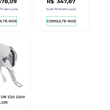
578
,09
R$
347
,87
,70
sem juros
3x de
115,96
sem juros
LTE-NOS
CONSULTE-NOS
OR 1/20 220V
LGIN