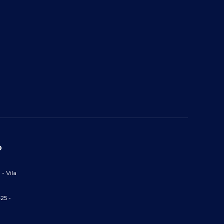
O
 - Vila
25 -