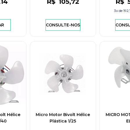
,14
R$
105
,72
R$
3x de
192
AR
CONSULTE-NOS
CONSU
olt Hélice
Micro Motor Bivolt Hélice
MICRO MOT
1/40
Plástica 1/25
E