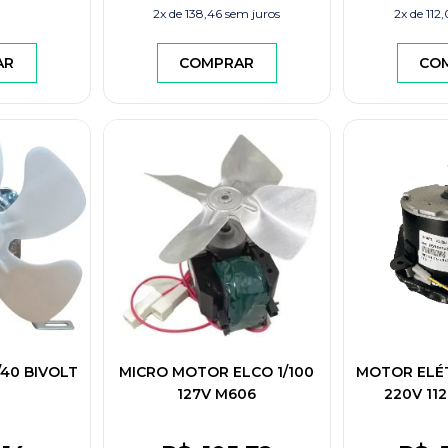
2x de
138,46
sem juros
2x de
112
AR
COMPRAR
CO
40 BIVOLT
MICRO MOTOR ELCO 1/100
MOTOR ELÉT
127V M606
220V 11