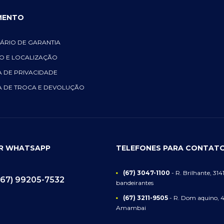
MENTO
ÁRIO DE GARANTIA
O E LOCALIZAÇÃO
A DE PRIVACIDADE
A DE TROCA E DEVOLUÇÃO
OR WHATSAPP
TELEFONES PARA CONTAT
(67) 3047-1100
- R. Brilhante, 3141
(67) 99205-7532
bandeirantes
(67) 3211-9505
- R. Dom aquino, 4
Amambai