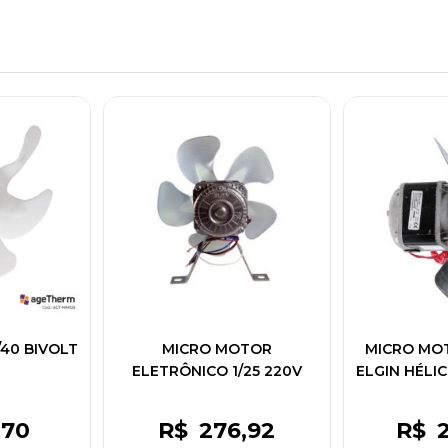
40 BIVOLT
MICRO MOTOR
MICRO MOT
ELETRÔNICO 1/25 220V
ELGIN HÉLI
50/60HZ HEL.PL.10"CABO
PP 500MM
,70
R$
276
,92
R$