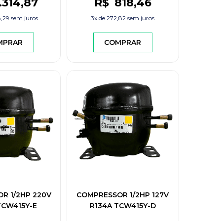
.314
,87
R$
818
,46
8,29
sem juros
3x de
272,82
sem juros
MPRAR
COMPRAR
R 1/2HP 220V
COMPRESSOR 1/2HP 127V
TCW415Y-E
R134A TCW415Y-D
OS TECUMSEH
CONGELADOS TECUMSEH