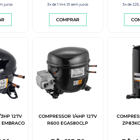
m juros
3x de
1.144,13
sem juros
3x de
225
AR
COMPRAR
CO
3HP 127V
COMPRESSOR 1/4HP 127V
COMPRES
C EMBRACO
R600 EGAS80CLP
ZP83KC