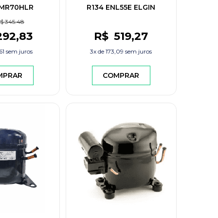
EMR70HLR
R134 ENL55E ELGIN
$ 345.48
292
,83
R$
519
,27
61
sem juros
3x de
173,09
sem juros
MPRAR
COMPRAR