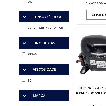
Vix
3x de
256,56
se
COMPR
TENSÃO / FREQUÊNCIA
220V ~ 60Hz 220V ~ 50Hz
TIPO DE GÁS
R134A
VISCOSIDADE
32
COMPRESSOR 1/
R134 EMR100HL
MARCA