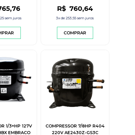
765
,76
R$
760
,64
,25
sem juros
3x de
253,55
sem juros
MPRAR
COMPRAR
 1/3+HP 127V
COMPRESSOR 7/8HP R404
2HBX EMBRACO
220V AE2430Z-GS3C