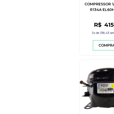
COMPRESSOR 1/
R134A EL60
A21258104 EL
R$
415
3x de
138,43
se
COMPR