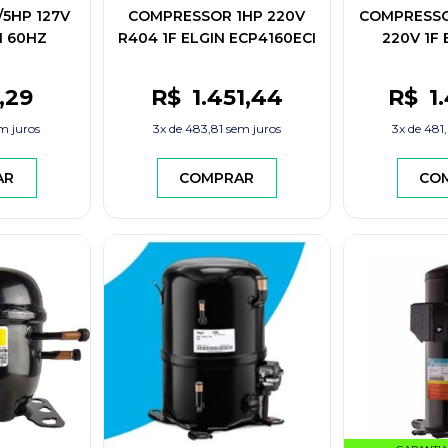
5HP 127V
COMPRESSOR 1HP 220V
COMPRESSO
H 60HZ
R404 1F ELGIN ECP4160ECI
220V 1F
ECTROLUX
,29
R$
1.451
,44
R$
1
m juros
3x de
483,81
sem juros
3x de
481
AR
COMPRAR
CO