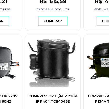
7
,21
R$
615
,59
R$
4
m juros
3x de
205,20
sem juros
3x de
1.43
AR
COMPRAR
CO
5HP 220V
COMPRESSOR 1.1/4HP 220V
COMPRESSO
H 60HZ
1F R404 TCB4046E
R134A 
ECTROLUX
CONGELADOS
CONGELAD