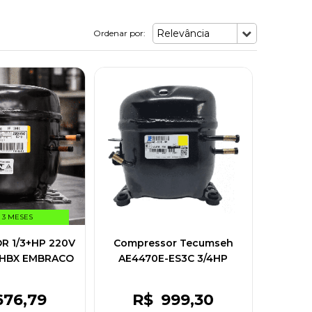
Relevância
Ordenar por:
 3 MESES
 1/3+HP 220V
Compressor Tecumseh
2HBX EMBRACO
AE4470E-ES3C 3/4HP
393823
220V/1F R22 Média
Congelado
676
,79
R$
999
,30