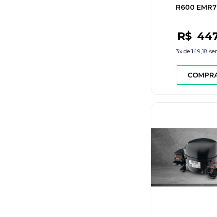
R600 EMR
R$
44
3x de
149,18
sem
COMPR