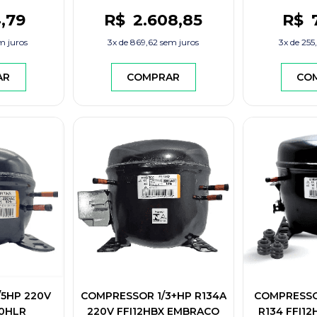
4
,79
R$
2.608
,85
R$
m juros
3x de
869,62
sem juros
3x de
255
AR
COMPRAR
CO
5HP 220V
COMPRESSOR 1/3+HP R134A
COMPRESSOR
0HLR
220V FFI12HBX EMBRACO
R134 FFI1