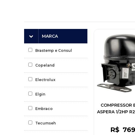
MARCA
Brastemp e Consul
Copeland
Electrolux
Elgin
COMPRESSOR 
Embraco
ASPERA 1/2HP R2
EM2X31
Tecumseh
R$
76