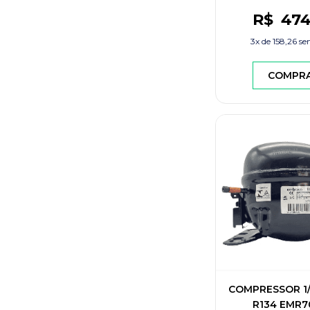
R$
47
3x de
158,26
se
COMPR
COMPRESSOR 1/
R134 EMR7