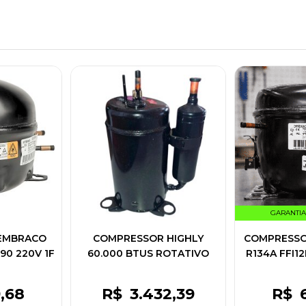
GARANTIA
EMBRACO
COMPRESSOR HIGHLY
COMPRESSOR
90 220V 1F
60.000 BTUS ROTATIVO
R134A FFI1
34U
R410A 220V 3F 60HZ
W10
9
,68
R$
3.432
,39
R$