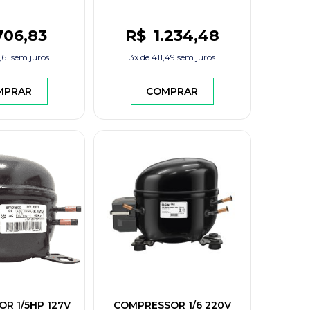
CONGELADOS
706
,83
R$
1.234
,48
,61
sem juros
3x de
411,49
sem juros
MPRAR
COMPRAR
R 1/5HP 127V
COMPRESSOR 1/6 220V