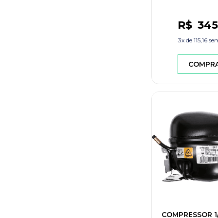
R$
345
3x de
115,16
sem
COMPR
COMPRESSOR 1/