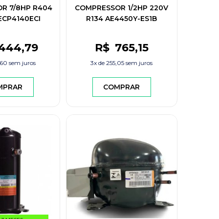
R 7/8HP R404
COMPRESSOR 1/2HP 220V
 ECP4140ECI
R134 AE4450Y-ES1B
RESFRIADOS
.444
,79
R$
765
,15
,60
sem juros
3x de
255,05
sem juros
MPRAR
COMPRAR