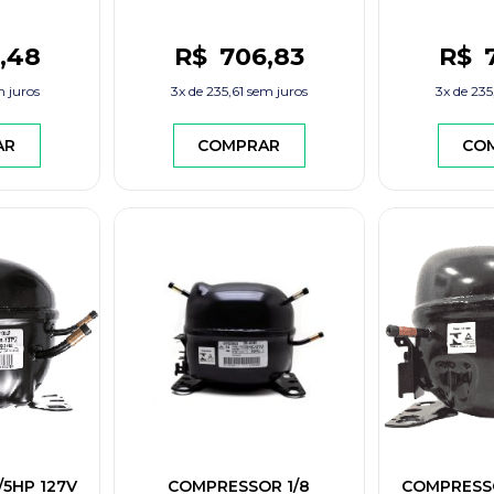
,48
R$
706
,83
R$
 juros
3x de
235,61
sem juros
3x de
235
AR
COMPRAR
CO
5HP 127V
COMPRESSOR 1/8
COMPRESSO