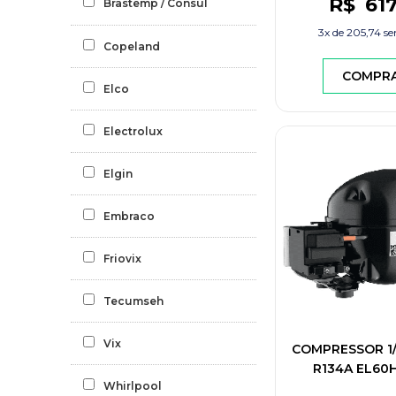
R$
61
Brastemp / Consul
3x de
205,74
se
Copeland
COMPR
Elco
Electrolux
Elgin
Embraco
Friovix
Tecumseh
Vix
COMPRESSOR 1/
R134A EL60
Whirlpool
A21258105 EL