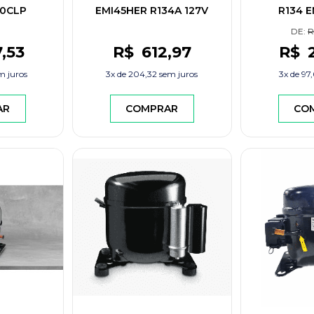
70CLP
EMI45HER R134A 127V
R134 
DE:
R
7
,53
R$
612
,97
R$
 juros
3x de
204,32
sem juros
3x de
97,
AR
COMPRAR
CO