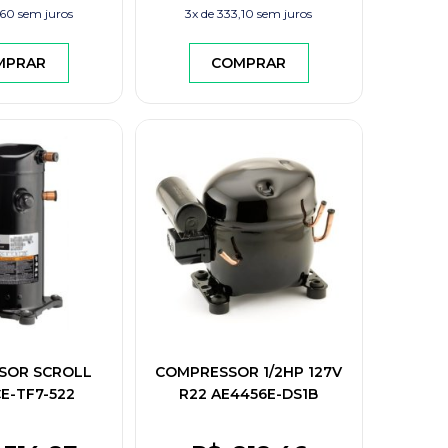
,60
sem juros
3x de
333,10
sem juros
MPRAR
COMPRAR
SOR SCROLL
COMPRESSOR 1/2HP 127V
E-TF7-522
R22 AE4456E-DS1B
TECUMSEH RESFRIADOS