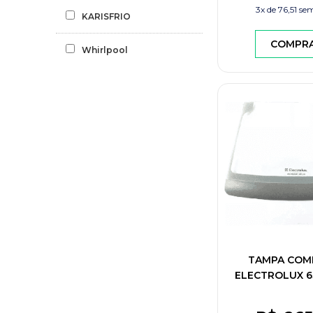
3x de
76,51
sem
KARISFRIO
COMPR
Whirlpool
TAMPA COM
ELECTROLUX 6
A103351