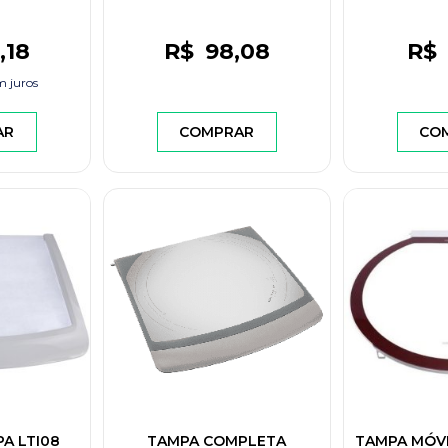
,18
R$
98
,08
R$
 juros
AR
COMPRAR
CO
A LTI08
TAMPA COMPLETA
TAMPA MÓV