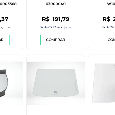
0003568
63000040
W10
,37
R$
191
,79
R$
 juros
3x de
63,93
sem juros
3x de
74,
AR
COMPRAR
CO