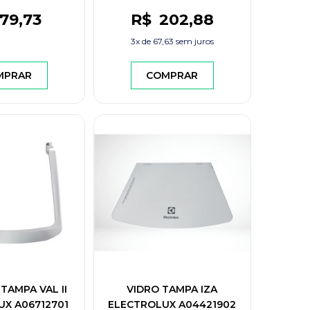
79
,73
R$
202
,88
3x de
67,63
sem juros
MPRAR
COMPRAR
AMPA VAL II
VIDRO TAMPA IZA
X A06712701
ELECTROLUX A04421902