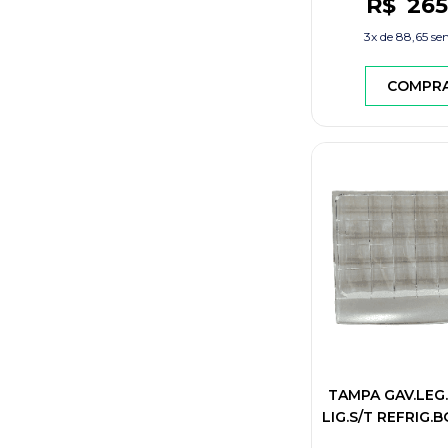
R$
265
3x de
88,65
sem
COMPR
TAMPA GAV.LEG
LIG.S/T REFRIG.