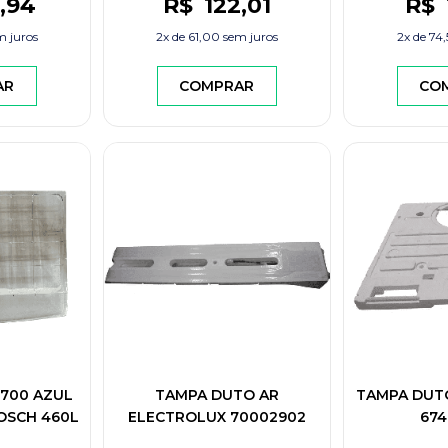
,94
R$
122
,01
R$
 juros
2x de
61,00
sem juros
2x de
74,
AR
COMPRAR
CO
.700 AZUL
TAMPA DUTO AR
TAMPA DUT
BOSCH 460L
ELECTROLUX 70002902
674