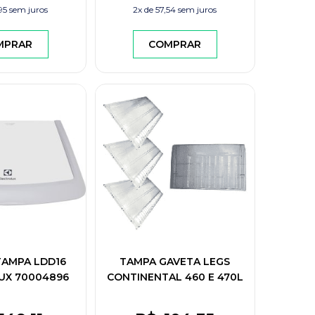
95
sem juros
2x de
57,54
sem juros
MPRAR
COMPRAR
TAMPA LDD16
TAMPA GAVETA LEGS
UX 70004896
CONTINENTAL 460 E 470L
436987