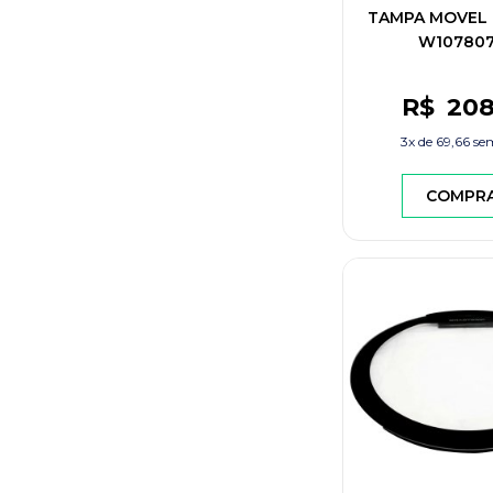
TAMPA MOVEL
W10780
R$
20
3x de
69,66
sem
COMPR