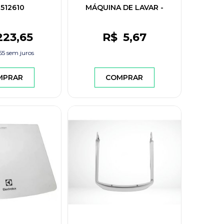
512610
MÁQUINA DE LAVAR -
W10442975
223
,65
R$
5
,67
55
sem juros
MPRAR
COMPRAR