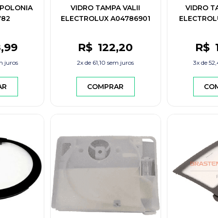
 POLONIA
VIDRO TAMPA VALII
VIDRO T
782
ELECTROLUX A04786901
ELECTROLU
8
,99
R$
122
,20
R$
 juros
2x de
61,10
sem juros
3x de
52,
AR
COMPRAR
CO