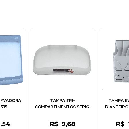
LAVADORA
TAMPA TRI-
TAMPA E
0315
COMPARTIMENTOS SERIG.
DIANTEIRO
NACIONAL W10523808
674
9
,54
R$
9
,68
R$