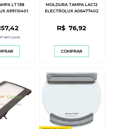
AMPA LT13B
MOLDURA TAMPA LAC12
X A99110401
ELECTROLUX A06477402
157
,42
R$
76
,92
47
sem juros
MPRAR
COMPRAR