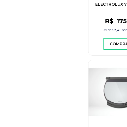
ELECTROLUX 7
R$
175
3x de
58,46
sem
COMPR