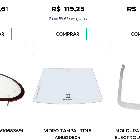
,61
R$
119
,25
R$
2x de
59,62
sem juros
AR
COMPRAR
CO
10683691
VIDRO TAMPA LTD16
MOLDURA T
A99520504
ELECTROLU