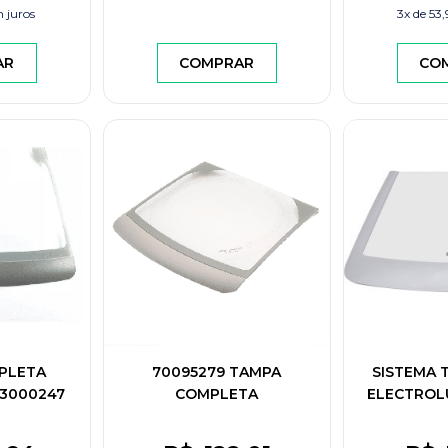
 juros
3x de
53,
AR
COMPRAR
CO
PLETA
70095279 TAMPA
SISTEMA 
3000247
COMPLETA
ELECTROL
01