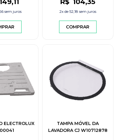
149
,11
R$
104
,35
56
sem juros
2x de
52,18
sem juros
MPRAR
COMPRAR
O ELECTROLUX
TAMPA MÓVEL DA
00041
LAVADORA CJ W10712878