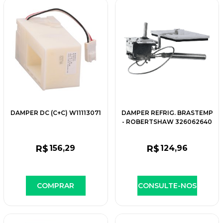
DAMPER DC (C+C) W11113071
DAMPER REFRIG. BRASTEMP
- ROBERTSHAW 326062640
- W11091875
R$
156
,29
R$
124
,96
COMPRAR
CONSULTE-NOS