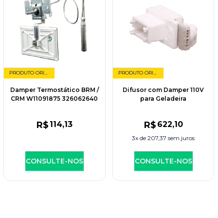
PRODUTO ORIGINAL
PRODUTO ORIGINAL
Damper Termostático BRM /
Difusor com Damper 110V
CRM W11091875 326062640
para Geladeira
R$
114
,13
R$
622
,10
3x de
207,37
sem juros
CONSULTE-NOS
CONSULTE-NOS