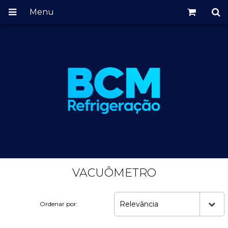
Menu
VACUÔMETRO
Relevância
Ordenar por: