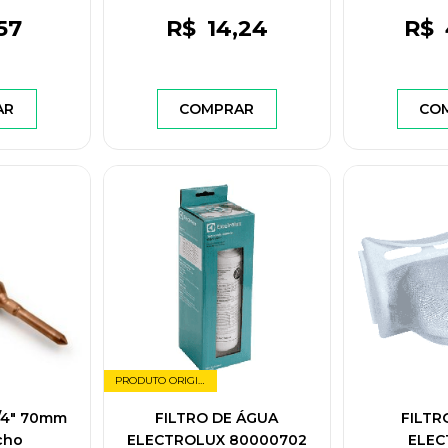
57
R$
14
,24
R$
AR
COMPRAR
CO
PRODUTO ORIGINAL
3/4" 70mm
FILTRO DE ÁGUA
FILTR
cho
ELECTROLUX 80000702
ELEC