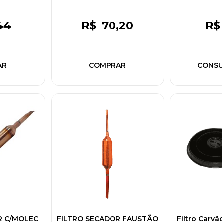
A10677101
44
R$
70
,20
R$
AR
COMPRAR
CONSU
R C/MOLEC
FILTRO SECADOR FAUSTÃO
Filtro Carvã