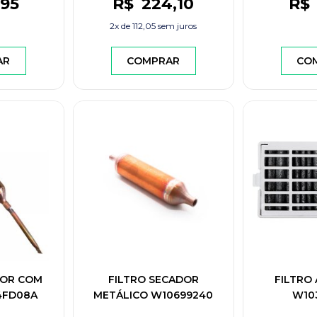
,95
R$
224
,10
R$
2x de
112,05
sem juros
AR
COMPRAR
CO
DOR COM
FILTRO SECADOR
FILTRO
34FD08A
METÁLICO W10699240
W10