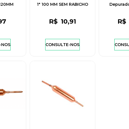
 120MM
1" 100 MM SEM RABICHO
Depurado
 D182518
Consul
97
R$
10
,91
R$
-NOS
CONSULTE-NOS
CONSU