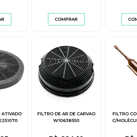
AR
COMPRAR
CO
 ATIVADO
FILTRO DE AR DE CARVAO
FILTRO CO
E251070
W10638550
C/MOLÉCUL
RET