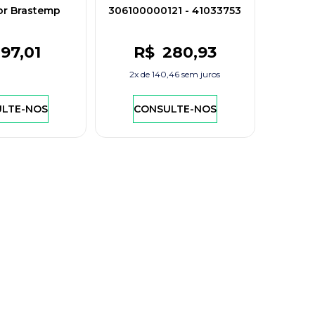
r Brastemp
306100000121 - 41033753
 - 340510
97
,01
R$
280
,93
2x de
140,46
sem juros
LTE-NOS
CONSULTE-NOS