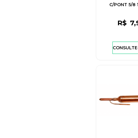
C/PONT 5/8
E5/16XS1/8 15G
R$
7
,
CONSULTE