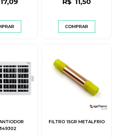
17
,09
R$
11
,50
MPRAR
COMPRAR
 ANTIODOR
FILTRO 15GR METALFRIO
349302