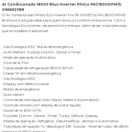
Ar Condicionado 18000 Btus Inverter Philco PAC18000IFM15.
096662388
O Ar-condicionado Philco Eco Inverter Frio 18.000BTUs PAC18000IFM15
Branco é a solução ideal para quem procura conforto e economia. Com a
tecnologia Eco Inverter, ele economiza energia, além de ser mais silencioso
que os modelos tradicionais.
-Gás Ecológico R32 -Botão de emergência.
-Auto Restart -Função Dormir, Oscilar e Timer
-Modo de operação Automático
-Ciclo de ar Frio
-Capacidade de refrigeração 18000 BTU/h.
-Classe "A" em eficiência energética.
-Gás Ecológico R32.
-Display com efeito invisível
-Botão de emergência
-Auto restart
-Controle de ventilação (Alto, Baixo, Médio e Automático).
-Controle remoto com display de cristal líquido
-Vazão de ar 800 m³/h
-Funções: Dormir, Oscilar, Timer, Turbo, Silêncio, Display
-Modos de operação: Refrigerar, Desumidificar, Ventilar e Automático
-Tubulação de ligação: ¼” descarga e 3/8” Sucção. -Nível de ruído: 48 dB(A)
interna e 61 dB(A) externa.