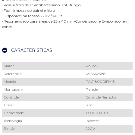
-Possui filtro de ar antibacteriano, anti-fungo
-Fácil limpeza do painel e filtro
-Disponível na tensão 220V / 60Hz.
-Recomendado para áreas de 25 a 40 m² -Condensador e Evaporador em
cobre.
CARACTERÍSTICAS
Marca
Philco
Referência
096662388
Modelo
PAC18000IFM15
Montagem
Parede
Controle
Controle Remoto
Timer
Sim
Capacidade
18.000 BTUs
Tecnologia
Inverter
Tensão
220V