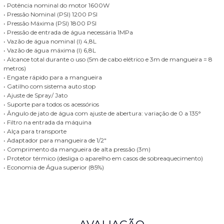
• Potência nominal do motor 1600W
• Pressão Nominal (PSI) 1200 PSI
• Pressão Máxima (PSI) 1800 PSI
• Pressão de entrada de água necessária 1MPa
• Vazão de água nominal (l) 4,8L
• Vazão de água máxima (l) 6,8L
• Alcance total durante o uso (5m de cabo elétrico e 3m de mangueira = 8
metros)
• Engate rápido para a mangueira
• Gatilho com sistema auto stop
• Ajuste de Spray/ Jato
• Suporte para todos os acessórios
• Ângulo de jato de água com ajuste de abertura: variação de 0 a 135°
• Filtro na entrada da máquina
• Alça para transporte
• Adaptador para mangueira de 1/2"
• Comprimento da mangueira de alta pressão (3m)
• Protetor térmico (desliga o aparelho em casos de sobreaquecimento)
• Economia de Água superior (85%)