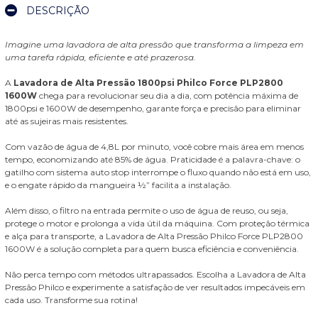
DESCRIÇÃO
Imagine uma lavadora de alta pressão que transforma a limpeza em
uma tarefa rápida, eficiente e até prazerosa.
A
Lavadora de Alta Pressão 1800psi Philco Force PLP2800
1600W
chega para revolucionar seu dia a dia, com potência máxima de
1800psi e 1600W de desempenho, garante força e precisão para eliminar
até as sujeiras mais resistentes.
Com vazão de água de 4,8L por minuto, você cobre mais área em menos
tempo, economizando até 85% de água. Praticidade é a palavra-chave: o
gatilho com sistema auto stop interrompe o fluxo quando não está em uso,
e o engate rápido da mangueira ½” facilita a instalação.
Além disso, o filtro na entrada permite o uso de água de reuso, ou seja,
protege o motor e prolonga a vida útil da máquina. Com proteção térmica
e alça para transporte, a Lavadora de Alta Pressão Philco Force PLP2800
1600W é a solução completa para quem busca eficiência e conveniência.
Não perca tempo com métodos ultrapassados. Escolha a Lavadora de Alta
Pressão Philco e experimente a satisfação de ver resultados impecáveis em
cada uso. Transforme sua rotina!